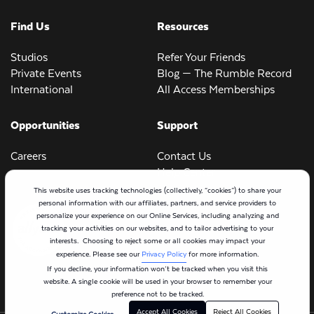
Find Us
Resources
Studios
Refer Your Friends
Private Events
Blog — The Rumble Record
International
All Access Memberships
Opportunities
Support
Careers
Contact Us
Help Center
This website uses tracking technologies (collectively, “cookies”) to share your
personal information with our affiliates, partners, and service providers to
personalize your experience on our Online Services, including analyzing and
tracking your activities on our websites, and to tailor advertising to your
interests. Choosing to reject some or all cookies may impact your
experience. Please see our
Privacy Policy
for more information.
If you decline, your information won’t be tracked when you visit this
website. A single cookie will be used in your browser to remember your
preference not to be tracked.
Accept All Cookies
Reject All Cookies