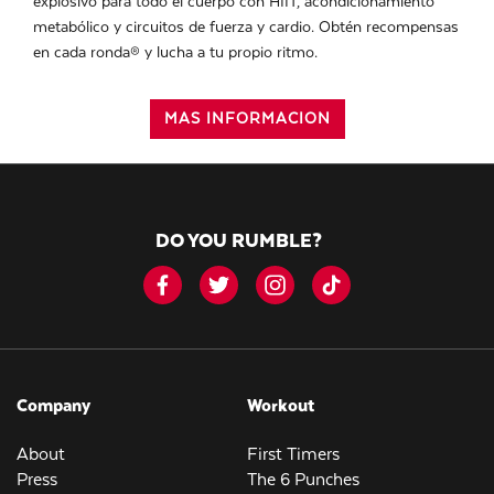
explosivo para todo el cuerpo con HIIT, acondicionamiento
metabólico y circuitos de fuerza y ​​cardio. Obtén recompensas
en cada ronda® y lucha a tu propio ritmo.
MAS INFORMACION
DO YOU RUMBLE?
Company
Workout
About
First Timers
Press
The 6 Punches